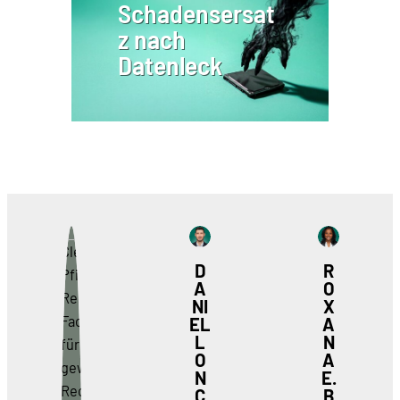
Schadensersat
z nach
Datenleck
D
R
A
O
NI
X
EL
A
L
N
O
A
N
E.
C
B