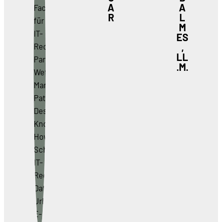
A
A
R
L
M
ES
,
LL
.M.