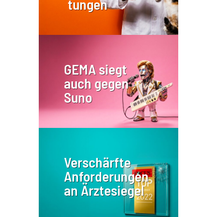
tungen
GEMA siegt
auch gegen
Suno
Verschärfte
Anforderungen
an Ärztesiegel