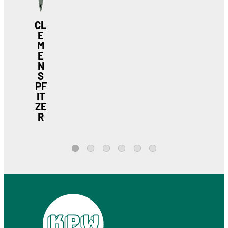
CL
E
M
E
N
S
PF
IT
ZE
R
1
2
3
4
5
6