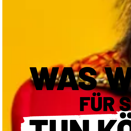
WAS W
FÜR S
TUN K