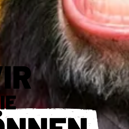
IR
IE
ÖNNEN.