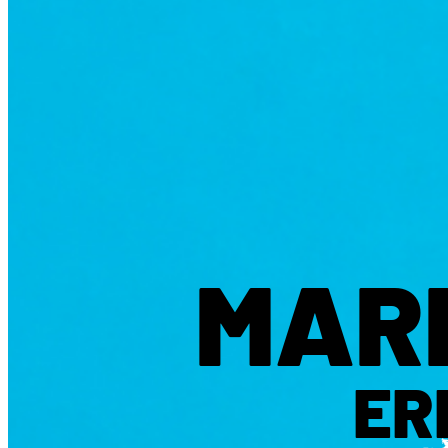
MAR
ER