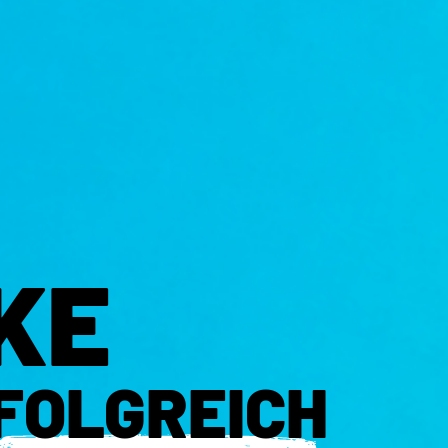
KE
FOLGREICH