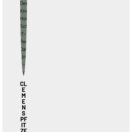
CL
E
M
E
N
S
PF
IT
ZE