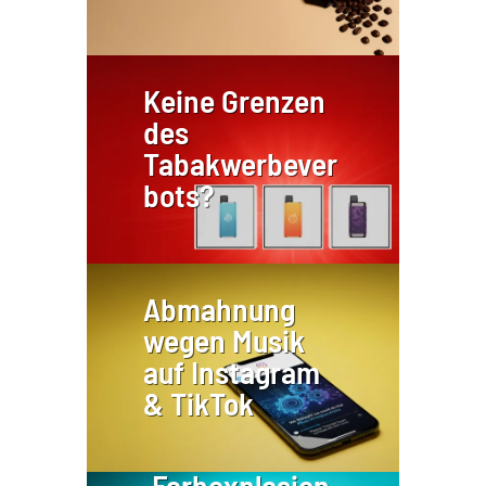
Keine Grenzen
des
Tabakwerbever
bots?
Abmahnung
wegen Musik
auf Instagram
& TikTok
Farbexplosion