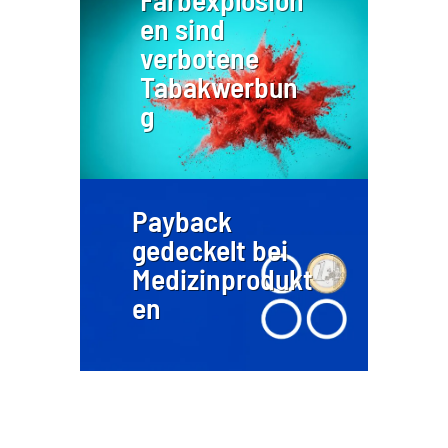
en sind
verbotene
Tabakwerbun
g
Payback
gedeckelt bei
Medizinprodukt
en