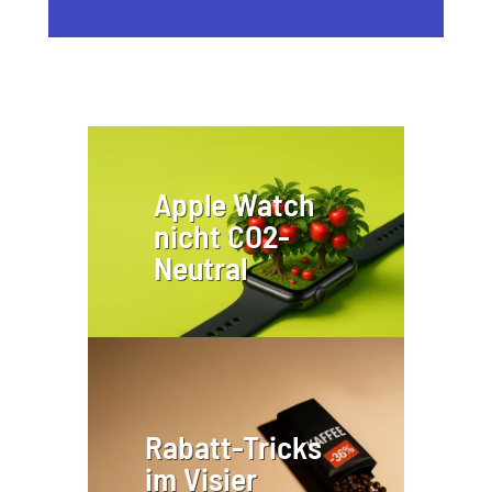
Apple Watch
nicht CO2-
Neutral
Rabatt-Tricks
im Visier