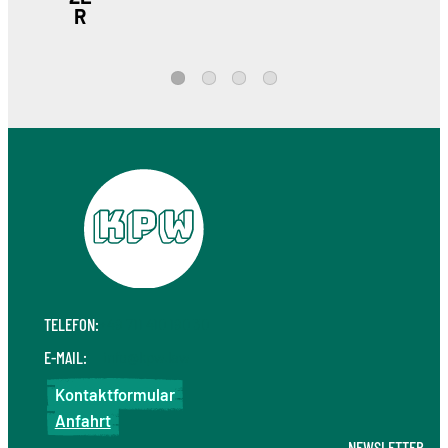
R
1
2
3
4
TELEFON:
+49 711 410 190 30
E-MAIL:
info@kpw.law
Kontaktformular
Anfahrt
NEWSLETTER