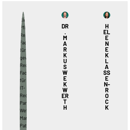
DR
H
.
EL
M
E
A
N
R
E
K
K
U
L
S
A
W
SS
E
E
K
N-
W
R
ER
O
T
C
H
K