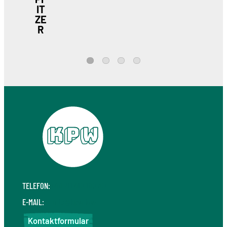
IT
ZE
R
1
2
3
4
TELEFON:
+49 711 410 190 30
E-MAIL:
info@kpw.law
Kontaktformular