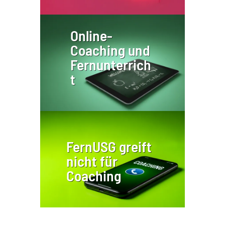
Online-
Coaching und
Fernunterrich
t
FernUSG greift
nicht für
Coaching