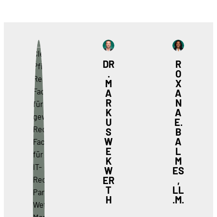
DR
R
.
O
M
X
A
A
R
N
K
A
U
E.
S
B
W
A
E
L
K
M
W
ES
ER
,
T
LL
H
.M.