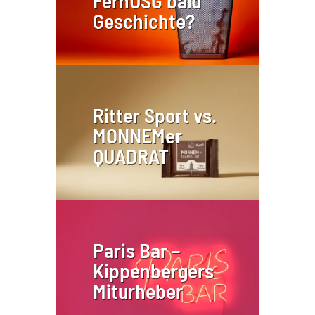
FernUSG bald
Geschichte?
Ritter Sport vs.
MONNEMer
QUADRAT
Paris Bar –
Kippenbergers
Miturheber