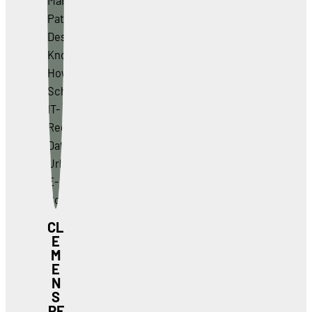
CL
E
M
E
N
S
PF