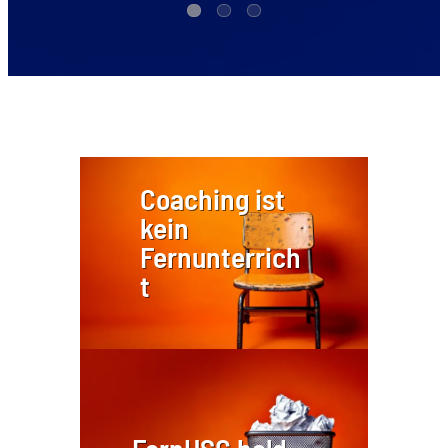
1
2
3
Coaching ist
kein
Fernunterrich
t