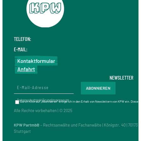
TELEFON:
+49 711 410 190 30
E-MAIL:
info@kpw.law
Kontaktformular
Anfahrt
NEWSLETTER
Datenschutzerklärung
Impressum
Durch Klick auf „Abonnieren“ willige ich in den Erhalt von Newslettern von KPW ein. Diese
Alle Rechte vorbehalten | © 2025
KPW PartmbB
– Rechtsanwälte und Fachanwälte | Königstr. 40 | 70173
Stuttgart