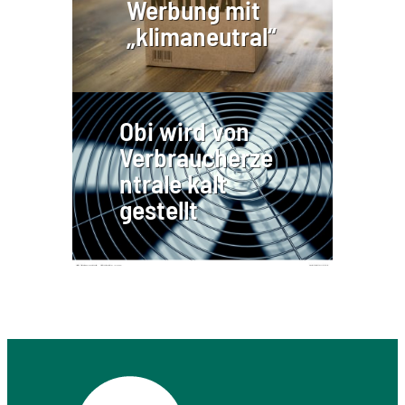
Werbung mit
„klimaneutral“
Obi wird von
Verbraucherze
ntrale kalt
gestellt