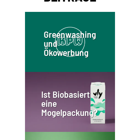
Greenwashing
und
Ökowerbung
Ist Biobasiert
eine
Mogelpackung?