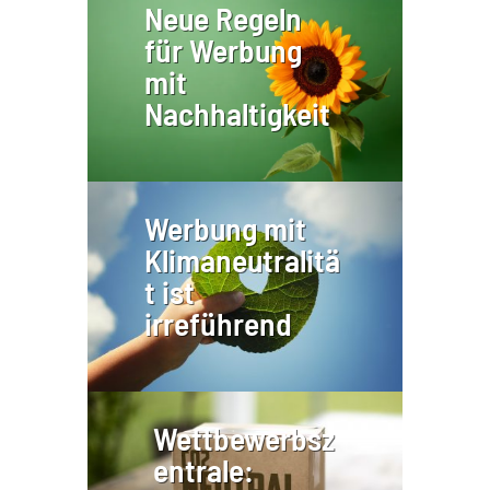
Neue Regeln
für Werbung
mit
Nachhaltigkeit
Werbung mit
Klimaneutralitä
t ist
irreführend
Wettbewerbsz
entrale: