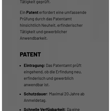
Tätigkeit geprüft.
Ein
Patent
erfordert eine umfassende
Prüfung durch das Patentamt
hinsichtlich Neuheit, erfinderischer
Tätigkeit und gewerblicher
Anwendbarkeit.
PATENT
Eintragung:
Das Patentamt prüft
eingehend, ob die Erfindung neu,
erfinderisch und gewerblich
anwendbar ist.
Schutzdauer
: Maximal 20 Jahre ab
Anmeldetag.
Schnelle Verfügbarkeit
: Da eine