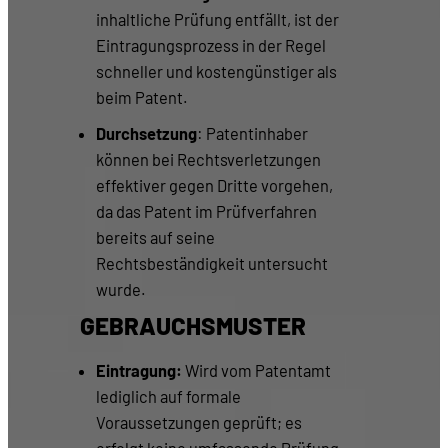
inhaltliche Prüfung entfällt, ist der
Eintragungsprozess in der Regel
schneller und kostengünstiger als
beim Patent.
Durchsetzung
: Patentinhaber
können bei Rechtsverletzungen
effektiver gegen Dritte vorgehen,
da das Patent im Prüfverfahren
bereits auf seine
Rechtsbeständigkeit untersucht
wurde.
GEBRAUCHSMUSTER
Eintragung:
Wird vom Patentamt
lediglich auf formale
Voraussetzungen geprüft; es