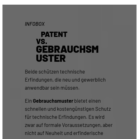
INFOBOX
PATENT
VS.
GEBRAUCHSM
USTER
Beide schützen technische
Erfindungen, die neu und gewerblich
anwendbar sein müssen.
Ein
Gebrauchsmuster
bietet einen
schnellen und kostengünstigen Schutz
für technische Erfindungen. Es wird
zwar auf formale Voraussetzungen, aber
nicht auf Neuheit und erfinderische