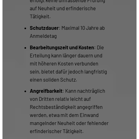
erfolgt keine umfassende Prüfung
auf Neuheit und erfinderische
Tätigkeit.
Schutzdauer
: Maximal 10 Jahre ab
Anmeldetag
Bearbeitungszeit und Kosten
: Die
Erteilung kann länger dauern und
mit höheren Kosten verbunden
sein, bietet dafür jedoch langfristig
einen soliden Schutz.
Angreifbarkeit
: Kann nachträglich
von Dritten relativ leicht auf
Rechtsbeständigkeit angegriffen
werden, etwa mit dem Einwand
mangelnder Neuheit oder fehlender
erfinderischer Tätigkeit.