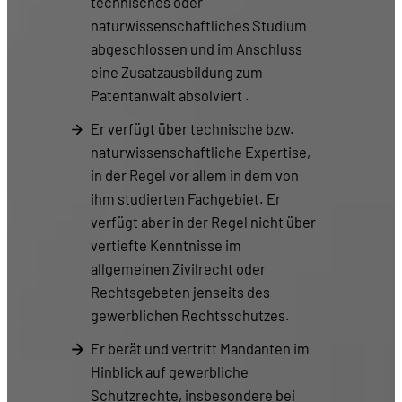
technisches oder
naturwissenschaftliches Studium
abgeschlossen und im Anschluss
eine Zusatzausbildung zum
Patentanwalt absolviert .
Er verfügt über technische bzw.
naturwissenschaftliche Expertise,
in der Regel vor allem in dem von
ihm studierten Fachgebiet. Er
verfügt aber in der Regel nicht über
vertiefte Kenntnisse im
allgemeinen Zivilrecht oder
Rechtsgebeten jenseits des
gewerblichen Rechtsschutzes.
Er berät und vertritt Mandanten im
Hinblick auf gewerbliche
Schutzrechte, insbesondere bei