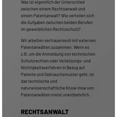
Was ist eigentlich der Unterschied
zwischen einem Rechtsanwalt und
einem Patentanwalt? Wie verteilen sich
die Aufgaben zwischen beiden Berufen
im gewerblichen Rechtsschutz?
Wir arbeiten vertrauensvoll mit externen
Patentanwälten zusammen. Wenn es
z.B. um die Anmeldung von technischen
Schutzrechten oder Verletzungs- und
Nichtigkeitsverfahren in Bezug auf
Patente und Gebrauchsmuster geht, ist
das technische und
naturwissenschaftliche Know-How von
Patentanwälten meist unentbehrlich.
RECHTSANWALT