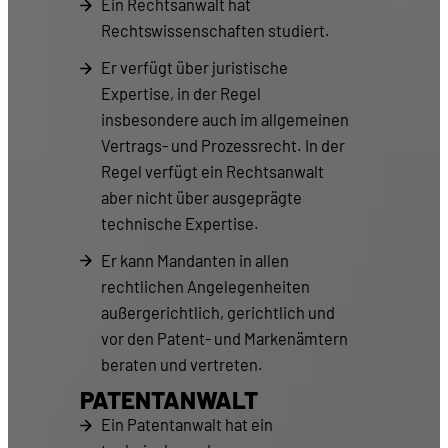
Ein Rechtsanwalt hat
Rechtswissenschaften studiert.
Er verfügt über juristische
Expertise, in der Regel
insbesondere auch im allgemeinen
Vertrags- und Prozessrecht. In der
Regel verfügt ein Rechtsanwalt
aber nicht über ausgeprägte
technische Expertise.
Er kann Mandanten in allen
rechtlichen Angelegenheiten
außergerichtlich, gerichtlich und
vor den Patent- und Markenämtern
beraten und vertreten.
PATENTANWALT
Ein Patentanwalt hat ein