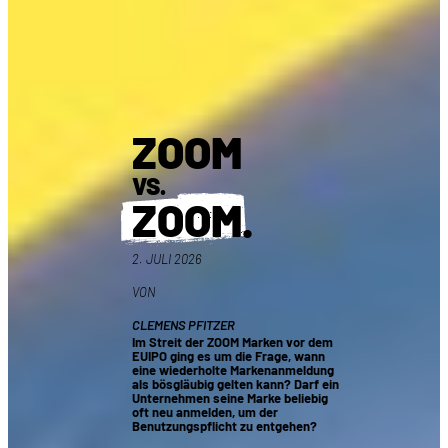
ZOOM
VS.
ZOOM
.
2. JULI 2026
VON
CLEMENS PFITZER
Im Streit der ZOOM Marken vor dem
EUIPO ging es um die Frage, wann
eine wiederholte Markenanmeldung
als bösgläubig gelten kann? Darf ein
Unternehmen seine Marke beliebig
oft neu anmelden, um der
Benutzungspflicht zu entgehen?