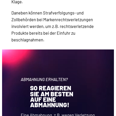
Klage.
Daneben können Strafverfolgungs- und
Zollbehörden bei Markenrechtsverletzungen
involviert werden, um z.B. rechtsverletzende
Produkte bereits bei der Einfuhr zu
beschlagnahmen.
ABMAHNUNG ERHALTEN?
SO REAGIEREN
SIE AM BESTEN
AUF EINE
ABMAHNUNG!
Eine Abmahnung, z.B. wegen Verletzung