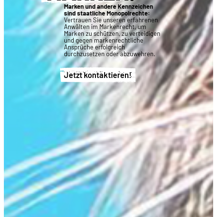
Marken und andere Kennzeichen
sind staatliche Monopolrechte:
Vertrauen Sie unseren erfahrenen
Anwälten im Markenrecht, um
Marken zu schützen, zu verteidigen
und gegen markenrechtliche
Ansprüche erfolgreich
durchzusetzen oder abzuwehren.
Jetzt kontaktieren!