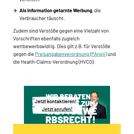
Als Information getarnte Werbung
, die
Verbraucher täuscht.
Zudem sind Verstöße gegen eine Vielzahl von
Vorschriften ebenfalls zugleich
wettbewerbswidrig. Dies gilt z.B. für Verstöße
gegen die
Preisangabenverordnung (PAngV)
und
die Health-Claims-Verordnung (HVCO).
WIR BERATEN
Jetzt kontaktieren!
SIE GERNE ZUM
WETTBEWE
Jetzt anrufen!
RBSRECHT!