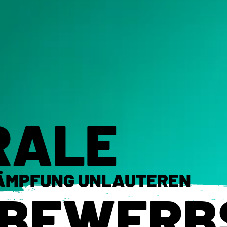
RALE
ÄMPFUNG UNLAUTEREN
BEWERB