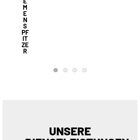
E
M
E
N
S
PF
IT
ZE
R
1
2
3
4
UNSERE