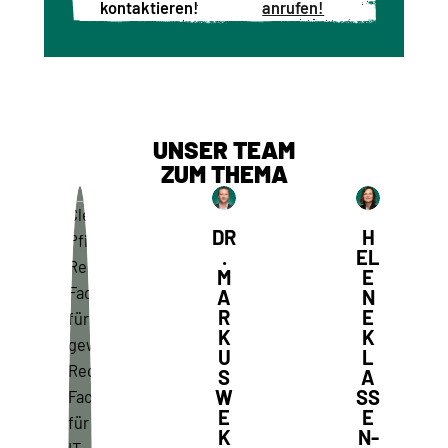
kontaktieren!
anrufen!
UNSER TEAM
ZUM THEMA
DR
H
.
EL
M
E
A
N
R
E
K
K
U
L
S
A
W
SS
E
E
K
N-