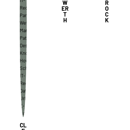
W
R
ER
O
T
C
H
K
CL