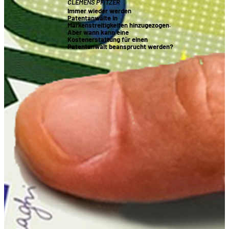
CLEMENS PFITZER
Immer wieder werden
Patentanwälte in
Markenstreitigkeiten hinzugezogen.
Aber wann kann eine
Kostenerstattung für einen
Patentanwalt beansprucht werden?