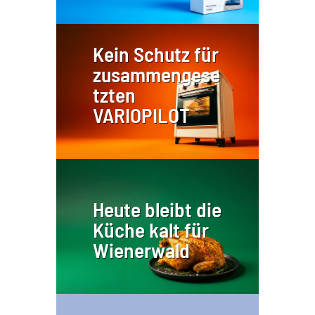
Kein Schutz für
zusammengese
tzten
VARIOPILOT
Heute bleibt die
Küche kalt für
Wienerwald