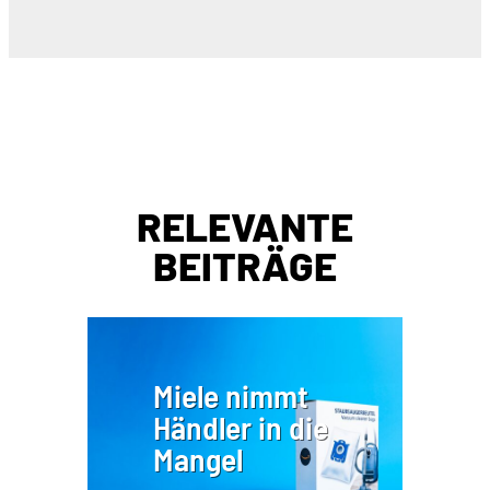
RELEVANTE
BEITRÄGE
Miele nimmt
Händler in die
Mangel