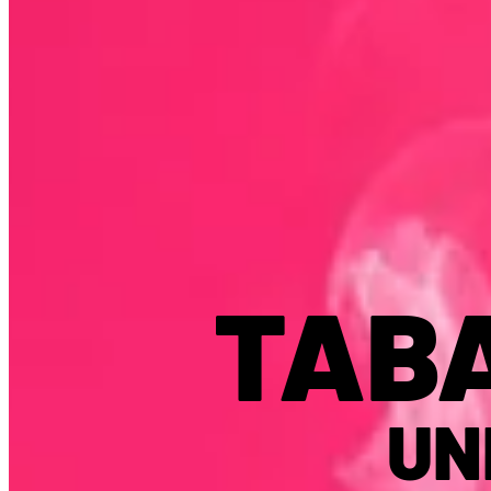
TAB
UN