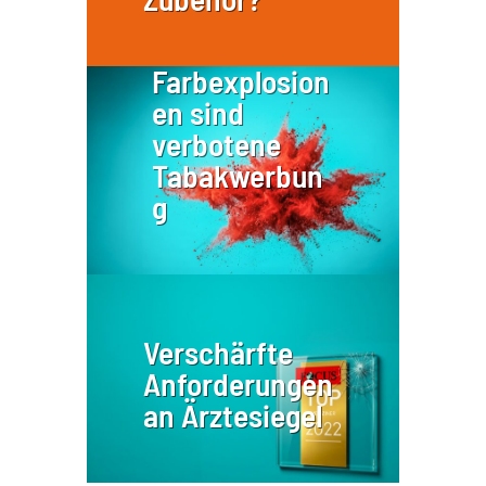
Farbexplosion
en sind
verbotene
Tabakwerbun
g
Verschärfte
Anforderungen
an Ärztesiegel