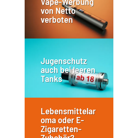
Vape-Werbung
von Netto
verboten
Jugenschutz
auch bei leeren
Tanks
Lebensmittelar
oma oder E-
Zigaretten-
Zubehör?