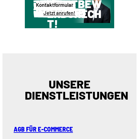
WETTBEW
Kontaktformular
ERBSRECH
Jetzt anrufen!
T!
UNSERE
DIENSTLEISTUNGEN
AGB FÜR E-COMMERCE