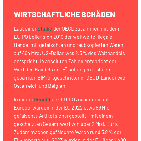
WIRTSCHAFTLICHE SCHÄDEN
Laut einer
Studie
der OECD zusammen mit dem
EUIPO belief sich 2019 der weltweite illegale
Handel mit gefälschten und raubkopierten Waren
auf 464 Mrd. US-Dollar, was 2,5 % des Welthandels
entspricht. In absoluten Zahlen entspricht der
Wert des Handels mit Fälschungen fast dem
gesamten BIP fortgeschrittener OECD-Länder wie
Österreich und Belgien.
In einem
Bericht
des EUIPO zusammen mit
Europol wurden in der EU 2022 etwa 86 Mio.
gefälschte Artikel sichergestellt – mit einem
geschätzten Gesamtwert von über 2 Mrd. Euro.
Zudem machen gefälschte Waren rund 5,8 % der
EU-Importe aus. 2023 wurden in der EU über 1.400