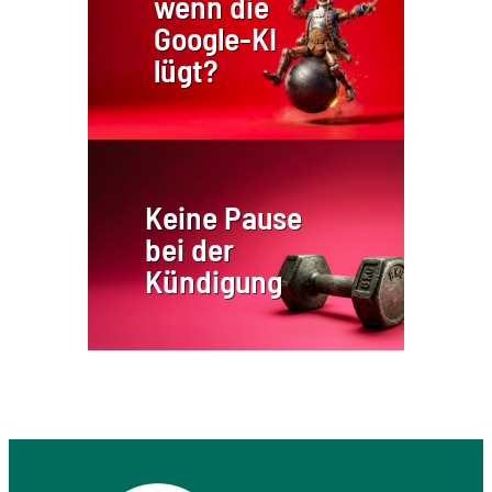
wenn die
Google-KI
lügt?
Keine Pause
bei der
Kündigung