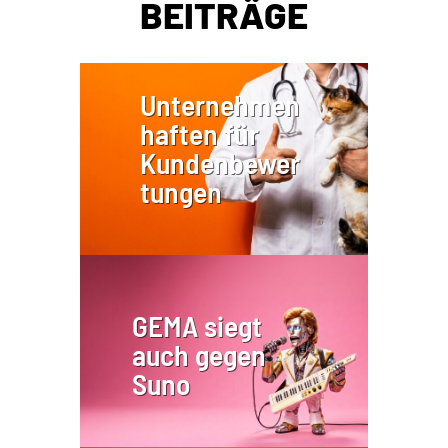
BEITRÄGE
Unternehmen
haften für
Kundenbewer
tungen
GEMA siegt
auch gegen
Suno