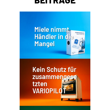
Miele nimmt
Händler in die
Mangel
Kein Schutz für
zusammengese
tzten
VARIOPILOT