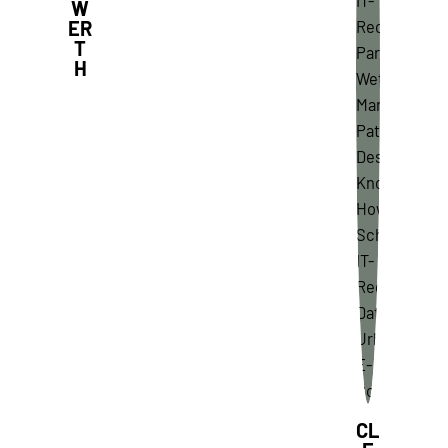
W
ER
T
H
CL