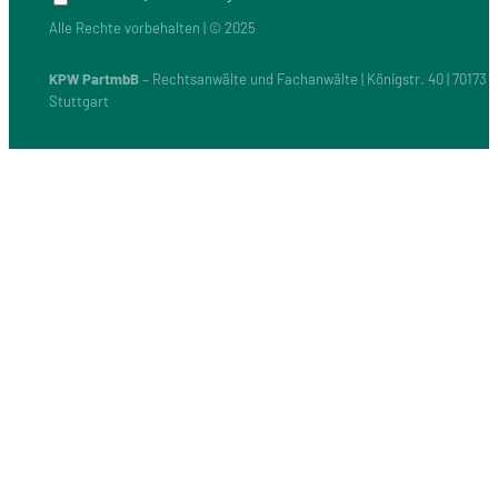
Alle Rechte vorbehalten | © 2025
KPW PartmbB
– Rechtsanwälte und Fachanwälte | Königstr. 40 | 70173
Stuttgart