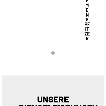
E
M
E
N
S
PF
IT
ZE
R
1
UNSERE