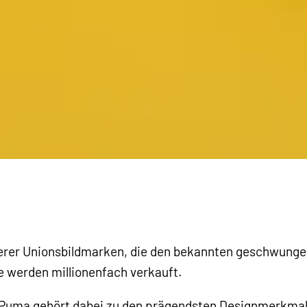
rerer Unionsbildmarken, die den bekannten geschwungen
 werden millionenfach verkauft.
 Puma gehört dabei zu den prägendsten Designmerkmal