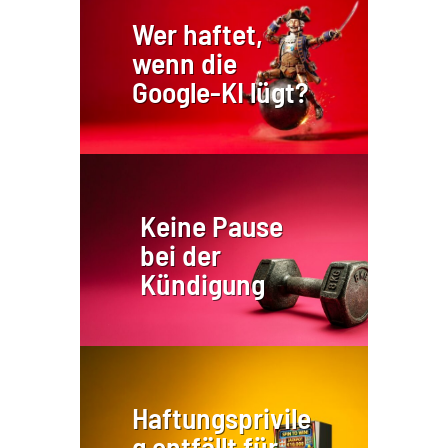
Wer haftet,
wenn die
Google-KI lügt?
Keine Pause
bei der
Kündigung
Haftungsprivile
g entfällt für