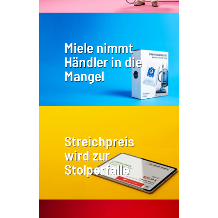
Miele nimmt
Händler in die
Mangel
Streichpreis
wird zur
Stolperfalle