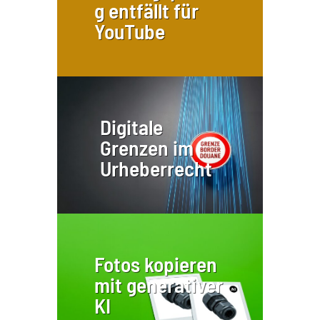
g entfällt für
YouTube
Digitale
Grenzen im
Urheberrecht
Fotos kopieren
mit generativer
KI