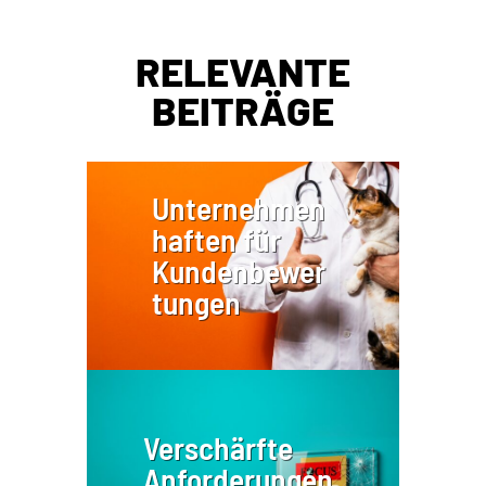
RELEVANTE
BEITRÄGE
Unternehmen
haften für
Kundenbewer
tungen
Verschärfte
Anforderungen