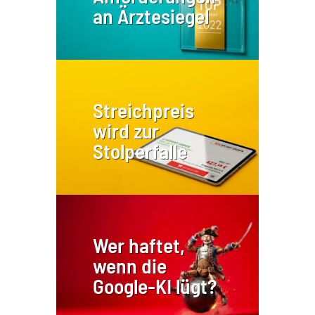
an Ärztesiegel
Streichpreis
wird zur
Stolperfalle
Wer haftet,
wenn die
Google-KI lügt?