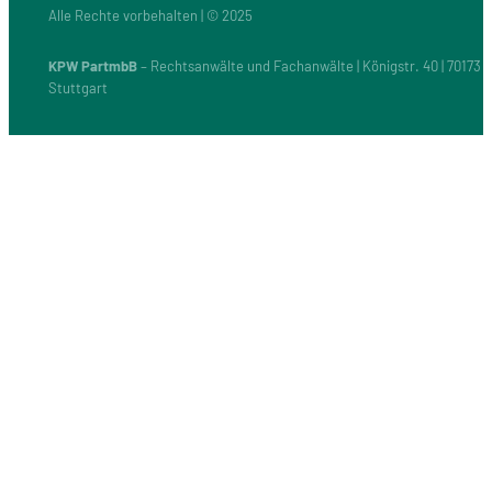
Alle Rechte vorbehalten | © 2025
KPW PartmbB
– Rechtsanwälte und Fachanwälte | Königstr. 40 | 70173
Stuttgart