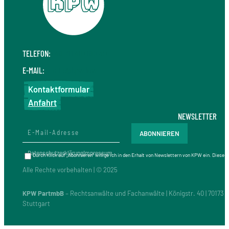
TELEFON:
+49 711 410 190 30
E-MAIL:
info@kpw.law
Kontaktformular
Anfahrt
NEWSLETTER
Datenschutzerklärung
Impressum
Durch Klick auf „Abonnieren“ willige ich in den Erhalt von Newslettern von KPW ein. Diese
Alle Rechte vorbehalten | © 2025
KPW PartmbB
– Rechtsanwälte und Fachanwälte | Königstr. 40 | 70173
Stuttgart