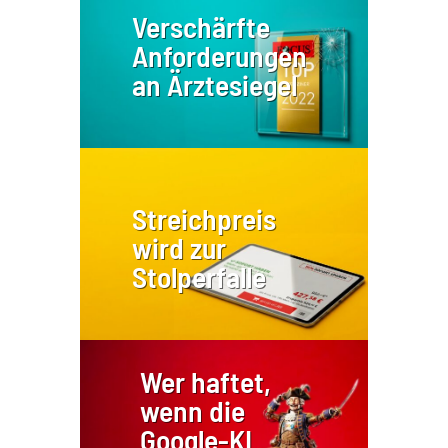
Verschärfte
Anforderungen
an Ärztesiegel
Streichpreis
wird zur
Stolperfalle
Wer haftet,
wenn die
Google-KI