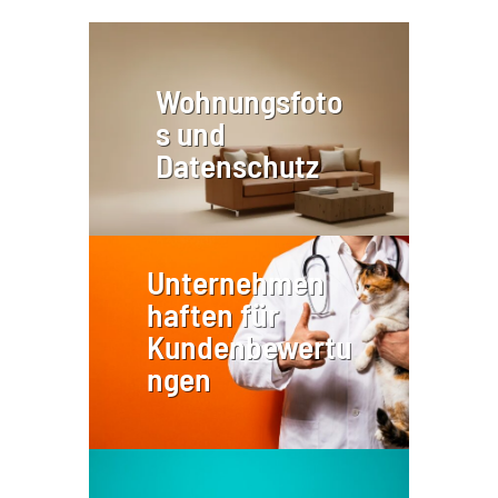
Wohnungsfoto
s und
Datenschutz
Unternehmen
haften für
Kundenbewertu
ngen