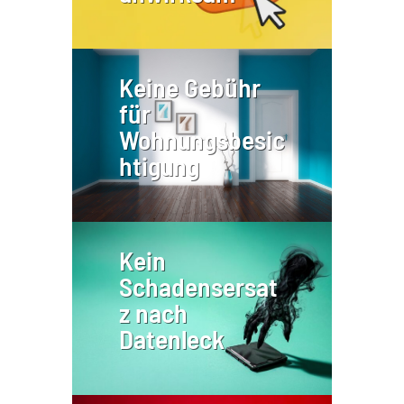
Keine Gebühr
für
Wohnungsbesic
htigung
Kein
Schadensersat
z nach
Datenleck