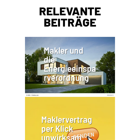
RELEVANTE
BEITRÄGE
Makler und
die
Energieeinspa
rverordnung
Maklervertrag
per Klick
unwirksam