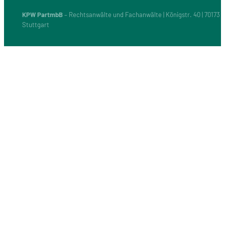
KPW PartmbB
– Rechtsanwälte und Fachanwälte | Königstr. 40 | 70173
Stuttgart