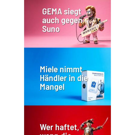
GEMA siegt
auch gegen
Suno
Miele nimmt
Händler in die
Mangel
Wer haftet,