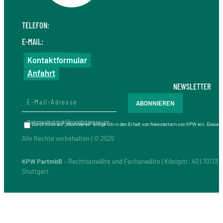
TELEFON:
+49 711 410 190 30
E-MAIL:
info@kpw.law
Kontaktformular
Anfahrt
NEWSLETTER
Datenschutzerklärung
Impressum
Durch Klick auf „Abonnieren“ willige ich in den Erhalt von Newslettern von KPW ein. Diese
Alle Rechte vorbehalten | © 2025
KPW PartmbB
– Rechtsanwälte und Fachanwälte | Königstr. 40 | 70173
Stuttgart