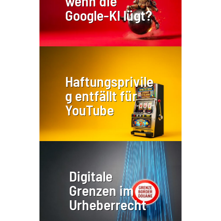
wenn die
Google-KI lügt?
Haftungsprivile
g entfällt für
YouTube
Digitale
Grenzen im
Urheberrecht