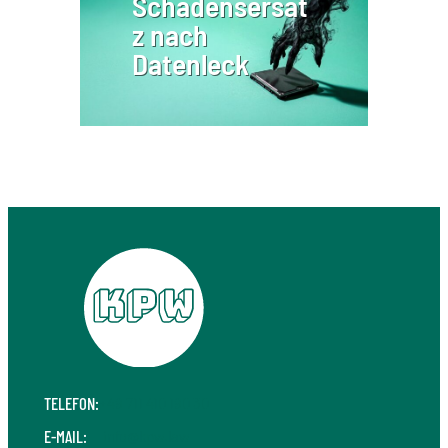
Schadensersat
z nach
Datenleck
TELEFON:
+49 711 410 190 30
E-MAIL:
info@kpw.law