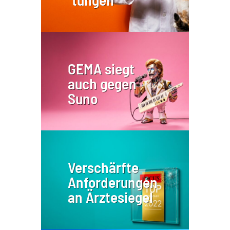
GEMA siegt
auch gegen
Suno
Verschärfte
Anforderungen
an Ärztesiegel