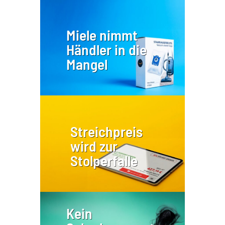
Miele nimmt
Händler in die
Mangel
Streichpreis
wird zur
Stolperfalle
Kein