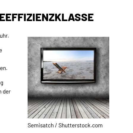
IEEFFIZIENZKLASSE
uhr.
e
ßen.
ng
n der
Semisatch / Shutterstock.com