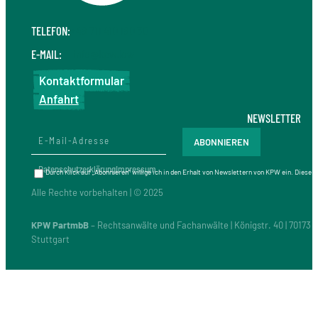
TELEFON:
+49 711 410 190 30
E-MAIL:
info@kpw.law
Kontaktformular
Anfahrt
NEWSLETTER
Datenschutzerklärung
Impressum
Durch Klick auf „Abonnieren“ willige ich in den Erhalt von Newslettern von KPW ein. Diese
Alle Rechte vorbehalten | © 2025
KPW PartmbB
– Rechtsanwälte und Fachanwälte | Königstr. 40 | 70173
Stuttgart