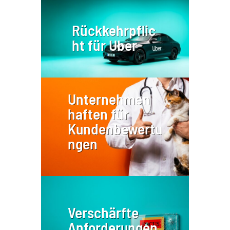
Rückkehrpflic
ht für Uber
Unternehmen
haften für
Kundenbewertu
ngen
Verschärfte
Anforderungen