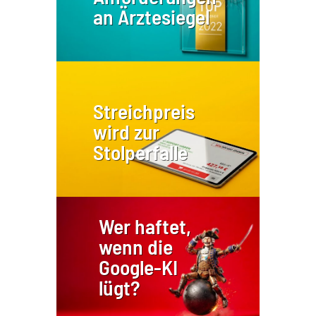
an Ärztesiegel
Streichpreis
wird zur
Stolperfalle
Wer haftet,
wenn die
Google-KI
lügt?