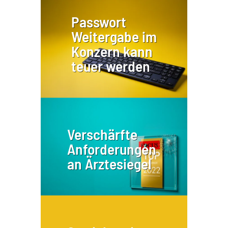
Passwort
Weitergabe im
Konzern kann
teuer werden
Verschärfte
Anforderungen
an Ärztesiegel