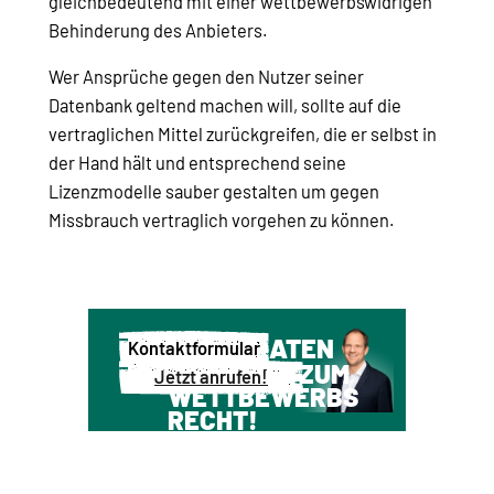
gleichbedeutend mit einer wettbewerbswidrigen
Behinderung des Anbieters.
Wer Ansprüche gegen den Nutzer seiner
Datenbank geltend machen will, sollte auf die
vertraglichen Mittel zurückgreifen, die er selbst in
der Hand hält und entsprechend seine
Lizenzmodelle sauber gestalten um gegen
Missbrauch vertraglich vorgehen zu können.
WIR BERATEN
Kontaktformular
SIE GERNE ZUM
Jetzt anrufen!
WETTBEWERBS
RECHT!