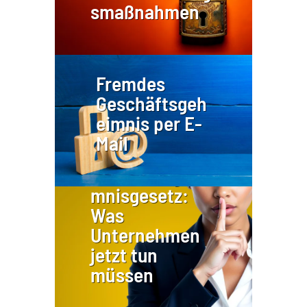
smaßnahmen
Fremdes
Geschäftsgeh
eimnis per E-
Mail
Geschäftsgehei
mnisgesetz:
Was
Unternehmen
jetzt tun
müssen