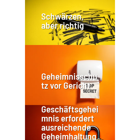
Schwärzen,
aber richtig
Geheimnisschu
tz vor Gericht
Geschäftsgehei
mnis erfordert
ausreichende
Geheimhaltung