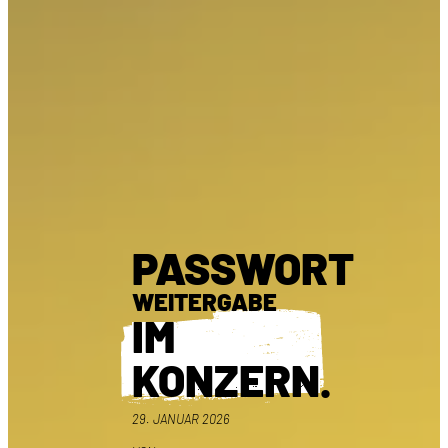
PASSWORT
WEITERGABE
IM
KONZERN
.
29. JANUAR 2026