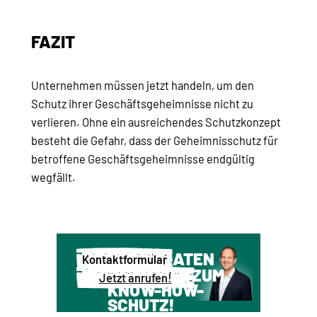
FAZIT
Unternehmen müssen jetzt handeln, um den
Schutz ihrer Geschäftsgeheimnisse nicht zu
verlieren. Ohne ein ausreichendes Schutzkonzept
besteht die Gefahr, dass der Geheimnisschutz für
betroffene Geschäftsgeheimnisse endgültig
wegfällt.
WIR BERATEN
Kontaktformular
SIE GERNE ZUM
Jetzt anrufen!
KNOW-HOW-
SCHUTZ!