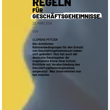
REGELN
FÜR
GESCHÄFTSGEHEIMNISSE.
23. MÄRZ 2019
VON
CLEMENS PFITZER
Die rechtlichen
Rahmenbedingungen für den Schutz
von Geschäftsgeheimnissen haben
sich geändert. Nun hat auch der
deutsche Gesetzgeber die
sogenannte Know-How Schutz
Richtlinie mit Verabschiedung des
Geschäftsgeheimnisgesetzes
umgesetzt. Was Unternehmen nun
tun müssen.