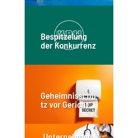
Bespitzelung
der Konkurrenz
Geheimnisschu
tz vor Gericht
Unternehmen