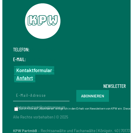
TELEFON:
+49 711 410 190 30
E-MAIL:
info@kpw.law
Kontaktformular
Anfahrt
NEWSLETTER
Datenschutzerklärung
Impressum
Durch Klick auf „Abonnieren“ willige ich in den Erhalt von Newslettern von KPW ein. Diese
Alle Rechte vorbehalten | © 2025
KPW PartmbB
– Rechtsanwälte und Fachanwälte | Königstr. 40 | 70173