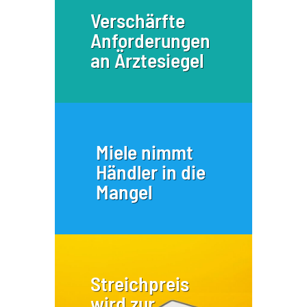
Verschärfte
Anforderungen
an Ärztesiegel
Miele nimmt
Händler in die
Mangel
Streichpreis
wird zur