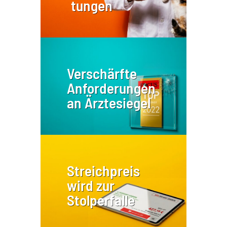
tungen
Verschärfte
Anforderungen
an Ärztesiegel
Streichpreis
wird zur
Stolperfalle