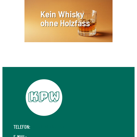
Kein Whisky
ohne Holzfass
TELEFON:
+49 711 410 190 30
E-MAIL:
info@kpw.law