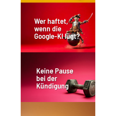
Wer haftet,
wenn die
Google-KI lügt?
Keine Pause
bei der
Kündigung