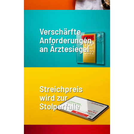
Verschärfte
Anforderungen
an Ärztesiegel
Streichpreis
wird zur
Stolperfalle