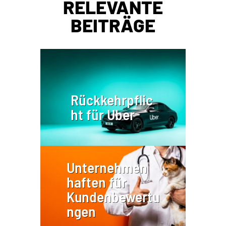
RELEVANTE
BEITRÄGE
Rückkehrpflic
ht für Uber
Unternehmen
haften für
Kundenbewertu
ngen