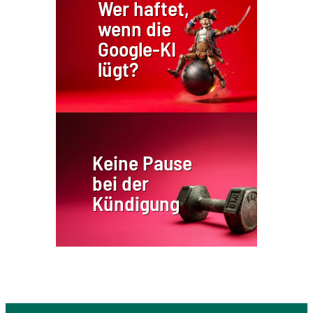
Wer haftet,
wenn die
Google-KI
lügt?
Keine Pause
bei der
Kündigung