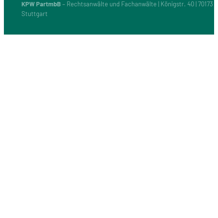
KPW PartmbB
– Rechtsanwälte und Fachanwälte | Königstr. 40 | 70173
Stuttgart