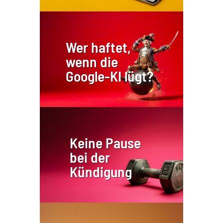
Wer haftet,
wenn die
Google-KI lügt?
Keine Pause
bei der
Kündigung