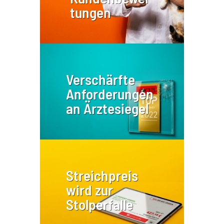
tungen
Verschärfte
Anforderungen
an Ärztesiegel
Streichpreis
wird zur
Stolperfalle