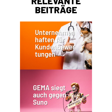
RELEVANTE
BEITRÄGE
Unternehmen
haften für
Kundenbewer
tungen
GEMA siegt
auch gegen
Suno