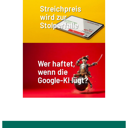
Streichpreis
wird zur
Stolperfalle
Wer haftet,
wenn die
Google-KI lügt?