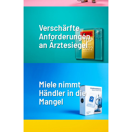
Verschärfte
Anforderungen
an Ärztesiegel
Miele nimmt
Händler in die
Mangel