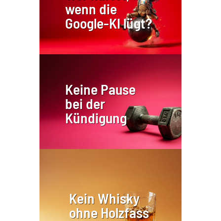
wenn die
Google-KI lügt?
Keine Pause
bei der
Kündigung
Kein Whisky
ohne Holzfass