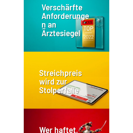
Verschärfte
Anforderunge
n an
Ärztesiegel
Streichpreis
wird zur
Stolperfalle
Wer haftet,