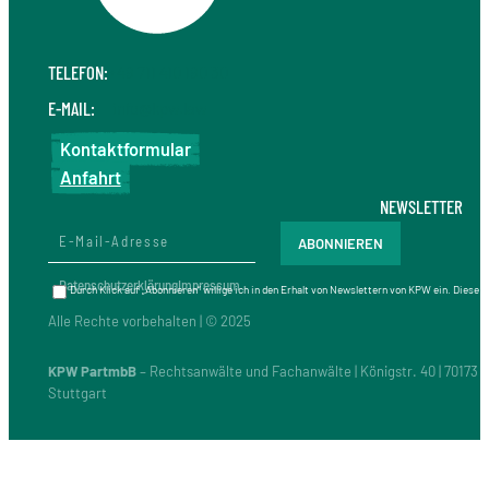
TELEFON:
+49 711 410 190 30
E-MAIL:
info@kpw.law
Kontaktformular
Anfahrt
NEWSLETTER
Datenschutzerklärung
Impressum
Durch Klick auf „Abonnieren“ willige ich in den Erhalt von Newslettern von KPW ein. Diese
Alle Rechte vorbehalten | © 2025
KPW PartmbB
– Rechtsanwälte und Fachanwälte | Königstr. 40 | 70173
Stuttgart