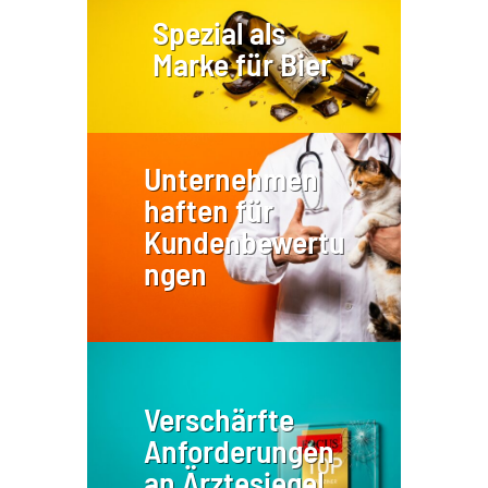
Spezial als
Marke für Bier
Unternehmen
haften für
Kundenbewertu
ngen
Verschärfte
Anforderungen
an Ärztesiegel