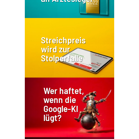
Streichpreis
wird zur
Stolperfalle
Wer haftet,
wenn die
Google-KI
lügt?