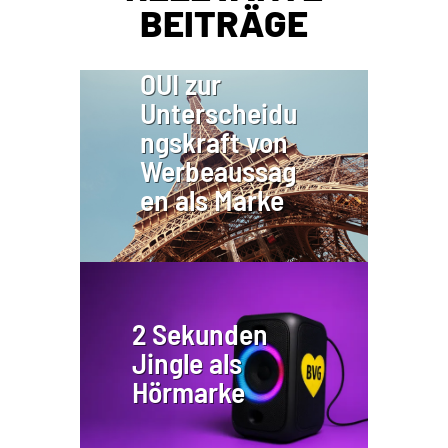
BEITRÄGE
OUI zur
Unterscheidu
ngskraft von
Werbeaussag
en als Marke
2 Sekunden
Jingle als
Hörmarke