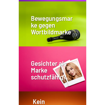
Bewegungsmar
ke gegen
Wortbildmarke
Gesichter als
Marke
schutzfähig?
Kein