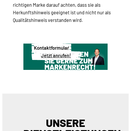
richtigen Marke darauf achten, dass sie als
Herkunftshinweis geeignet ist und nicht nur als
Qualitätshinweis verstanden wird.
Kontaktformular
WIR BERATEN
Jetzt anrufen!
SIE GERNE ZUM
MARKENRECHT!
UNSERE