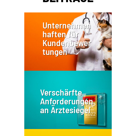
Unternehmen
haften für
Kundenbewer
tungen
Verschärfte
Anforderungen
an Ärztesiegel