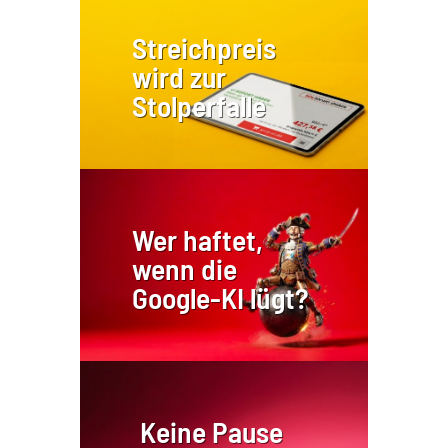
Streichpreis
wird zur
Stolperfalle
Wer haftet,
wenn die
Google-KI lügt?
Keine Pause