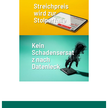
Streichpreis
wird zur
Stolperfalle
Kein
Schadensersat
z nach
Datenleck