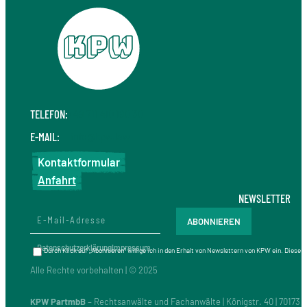
TELEFON:
+49 711 410 190 30
E-MAIL:
info@kpw.law
Kontaktformular
Anfahrt
NEWSLETTER
Datenschutzerklärung
Impressum
Durch Klick auf „Abonnieren“ willige ich in den Erhalt von Newslettern von KPW ein. Diese
Alle Rechte vorbehalten | © 2025
KPW PartmbB
– Rechtsanwälte und Fachanwälte | Königstr. 40 | 70173