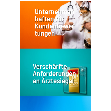
Unternehmen
haften für
Kundenbewer
tungen
Verschärfte
Anforderungen
an Ärztesiegel