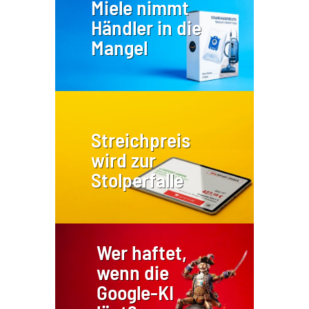
Miele nimmt
Händler in die
Mangel
Streichpreis
wird zur
Stolperfalle
Wer haftet,
wenn die
Google-KI