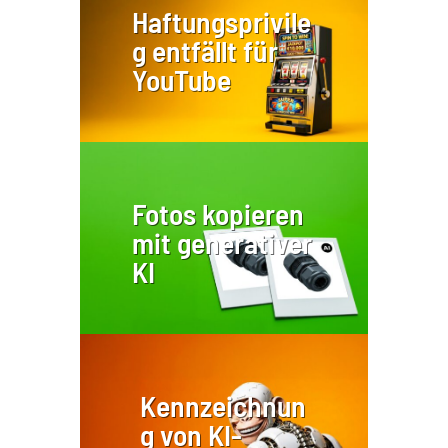
Haftungsprivile
g entfällt für
YouTube
Fotos kopieren
mit generativer
KI
Kennzeichnun
g von KI-