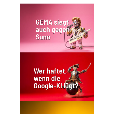
GEMA siegt
auch gegen
Suno
Wer haftet,
wenn die
Google-KI lügt?