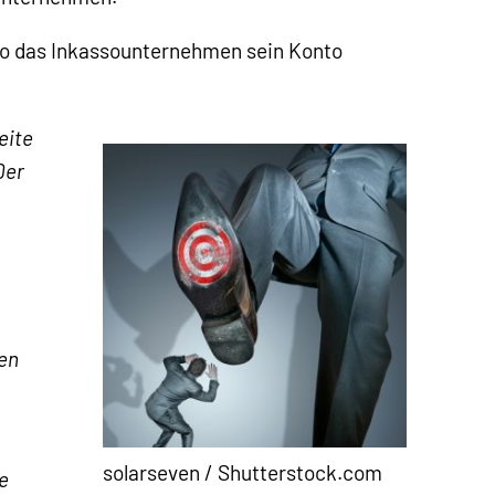
wo das Inkassounternehmen sein Konto
eite
Der
den
solarseven / Shutterstock.com
e