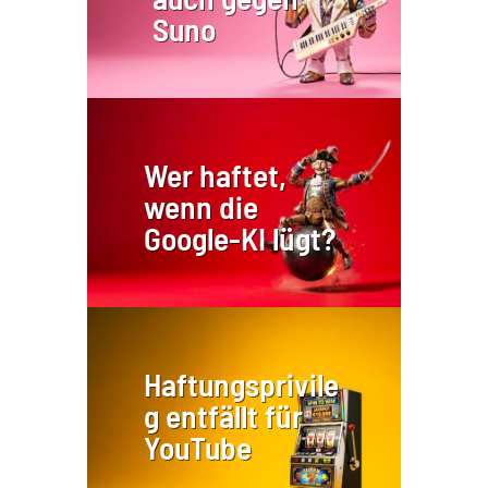
Suno
Wer haftet,
wenn die
Google-KI lügt?
Haftungsprivile
g entfällt für
YouTube