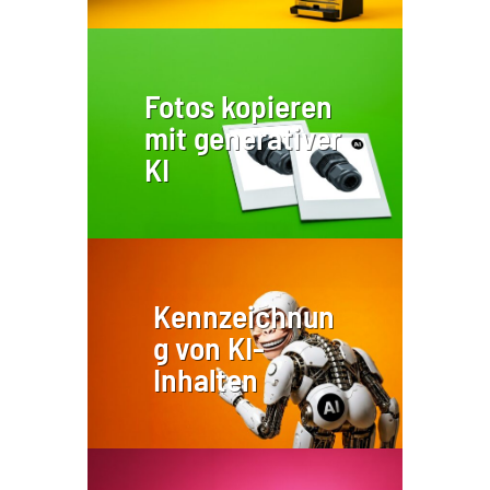
Fotos kopieren
mit generativer
KI
Kennzeichnun
g von KI-
Inhalten