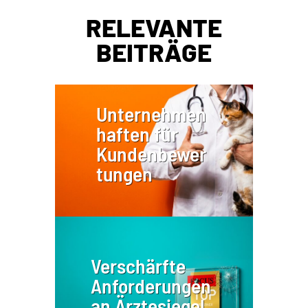
RELEVANTE
BEITRÄGE
Unternehmen
haften für
Kundenbewer
tungen
Verschärfte
Anforderungen
an Ärztesiegel