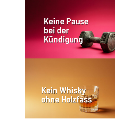
Keine Pause
bei der
Kündigung
Kein Whisky
ohne Holzfass