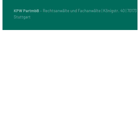
KPW PartmbB
– Rechtsanwälte und Fachanwälte | Königstr. 40 | 70173
Stuttgart