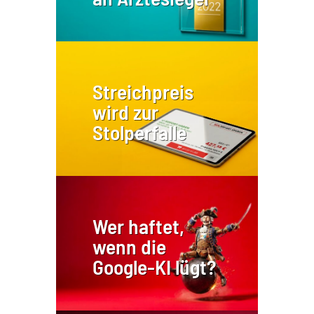
Streichpreis
wird zur
Stolperfalle
Wer haftet,
wenn die
Google-KI lügt?