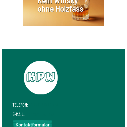
ohne Holzfass
TELEFON:
+49 711 410 190 30
E-MAIL:
info@kpw.law
Kontaktformular