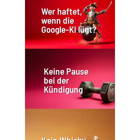
Wer haftet,
wenn die
Google-KI lügt?
Keine Pause
bei der
Kündigung
Kein Whisky