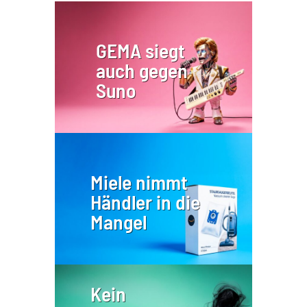
GEMA siegt
auch gegen
Suno
Miele nimmt
Händler in die
Mangel
Kein