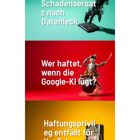
Schadensersat
z nach
Datenleck
Wer haftet,
wenn die
Google-KI lügt?
Haftungsprivil
eg entfällt für