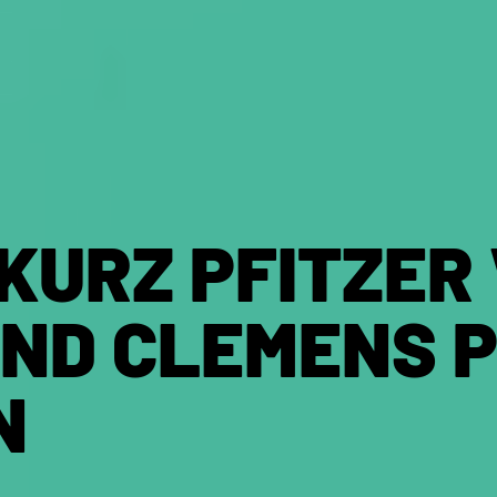
 KURZ PFITZER
ND CLEMENS P
N